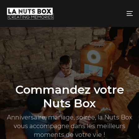
Skip
Skip
links
to
To
primary
na
navigation
Skip
to
content
Commandez votre
Nuts Box
Anniversaire, mariage, soirée, la Nuts Box
vous accompagne dans les meilleurs
moments de votre vie !